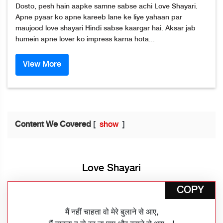
Dosto, pesh hain aapke samne sabse achi Love Shayari.
Apne pyaar ko apne kareeb lane ke liye yahaan par
maujood love shayari Hindi sabse kaargar hai. Aksar jab
humein apne lover ko impress karna hota...
View More
Content We Covered
[
show
]
Love Shayari
COPY
मैं नहीं चाहता वो मेरे बुलाने से आए,